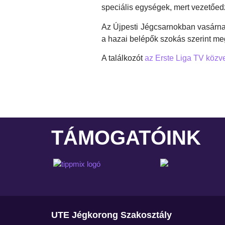
speciális egységek, mert vezetőed
Az Újpesti Jégcsarnokban vasár
a hazai belépők szokás szerint meg
A találkozót
az Erste Liga TV közve
TÁMOGATÓINK
UTE Jégkorong Szakosztály