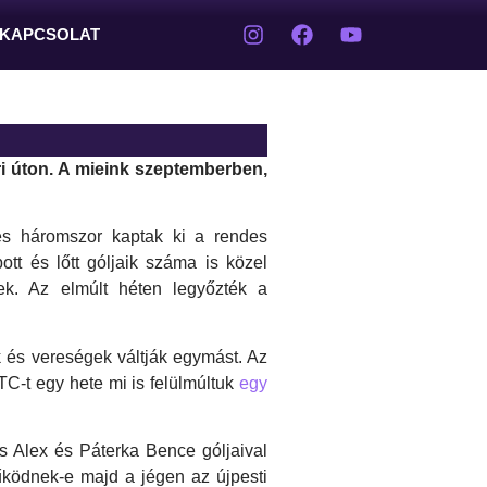
KAPCSOLAT
 úton. A mieink szeptemberben,
és háromszor kaptak ki a rendes
tt és lőtt góljaik száma is közel
ek. Az elmúlt héten legyőzték a
k és vereségek váltják egymást. Az
TC-t egy hete mi is felülmúltuk
egy
s Alex és Páterka Bence góljaival
űködnek-e majd a jégen az újpesti