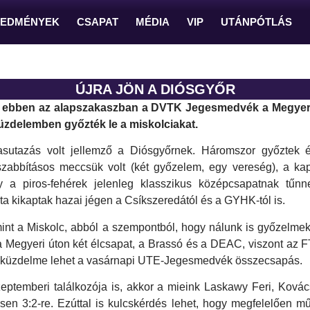
REDMÉNYEK
CSAPAT
MÉDIA
VIP
UTÁNPÓTLÁS
ÚJRA JÖN A DIÓSGYŐR
ebben az alapszakaszban a DVTK Jegesmedvék a Megyeri
üzdelemben győzték le a miskolciakat.
asutazás volt jellemző a Diósgyőrnek. Háromszor győztek 
zabbításos meccsük volt (két győzelem, egy vereség), a kapo
a piros-fehérek jelenleg klasszikus középcsapatnak tűnn
a kikaptak hazai jégen a Csíkszeredától és a GYHK-tól is.
 mint a Miskolc, abból a szempontból, hogy nálunk is győzelme
a Megyeri úton két élcsapat, a Brassó és a DEAC, viszont az F
ők küzdelme lehet a vasárnapi UTE-Jegesmedvék összecsapás.
zeptemberi találkozója is, akkor a mieink Laskawy Feri, Kovác
en 3:2-re. Ezúttal is kulcskérdés lehet, hogy megfelelően m