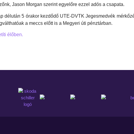
zőnk, Jason Morgan szerint egyelőre ezzel adós a csapata.
nap délután 5 órakor kezdődő UTE-DVTK Jegesmedvék mérkőz
válthatóak a meccs előtt is a Megyeri úti pénztárban.
títi élőben.