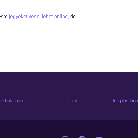
ésre
jegyeket venni lehet online,
de