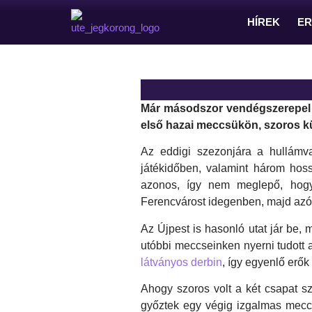
HÍREK
E
Már másodszor vendégszerepel 
első hazai meccsükön, szoros k
Az eddigi szezonjára a hullámv
játékidőben, valamint három hoss
azonos, így nem meglepő, hogy 
Ferencvárost idegenben, majd azót
Az Újpest is hasonló utat jár be,
utóbbi meccseinken nyerni tudott 
látványos derbin
, így egyenlő er
Ahogy szoros volt a két csapat s
győztek egy végig izgalmas meccs