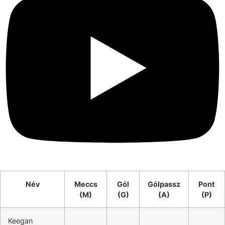
Név
Meccs
Gól
Gólpassz
Pont
(M)
(G)
(A)
(P)
Keegan