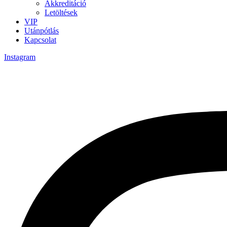
Akkreditáció
Letöltések
VIP
Utánpótlás
Kapcsolat
Instagram