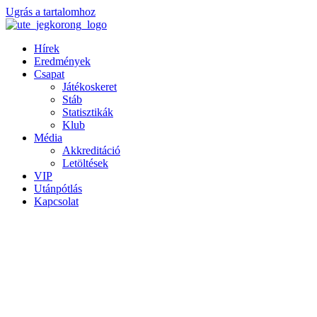
Ugrás a tartalomhoz
Hírek
Eredmények
Csapat
Játékoskeret
Stáb
Statisztikák
Klub
Média
Akkreditáció
Letöltések
VIP
Utánpótlás
Kapcsolat