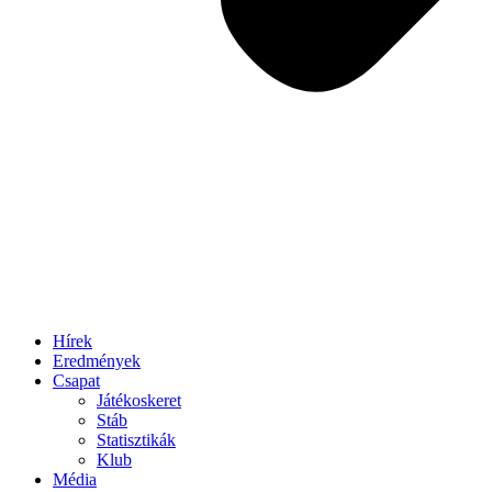
Hírek
Eredmények
Csapat
Játékoskeret
Stáb
Statisztikák
Klub
Média