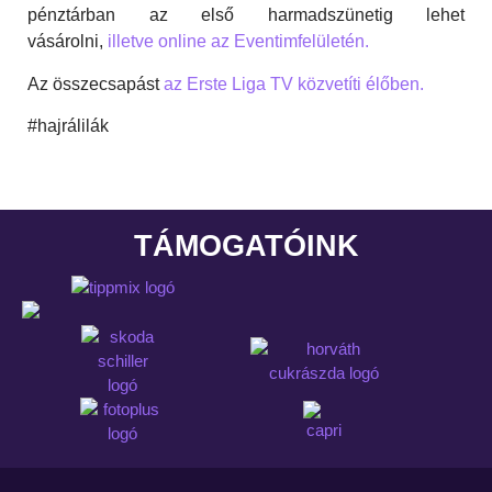
pénztárban az első harmadszünetig lehet
vásárolni,
illetve online az Eventimfelületén.
Az összecsapást
az Erste Liga TV közvetíti élőben.
#hajrálilák
TÁMOGATÓINK