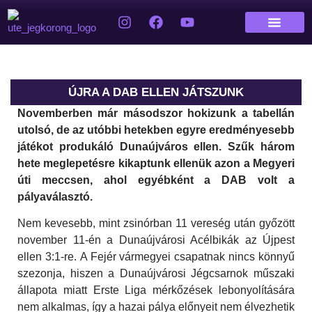
ÚJRA A DAB ELLEN JÁTSZUNK
Novemberben már másodszor
hokizunk
a tabellán
utolsó, de az utóbbi hetekben egyre eredményesebb
játéko
t
produkáló Dunaújváros ellen. Szűk három
hete meglepetésre kikaptunk ellenük azon a Megyeri
úti meccsen, ahol egyébként a DAB volt a
pályaválasztó.
Nem kevesebb, mint zsinórban 11 vereség után győzött
november 11-én a Dunaújvárosi Acélbikák az Újpest
ellen 3:1-re. A Fejér vármegyei csapatnak nincs könnyű
szezonja, hiszen a Dunaújvárosi Jégcsarnok műszaki
állapota miatt Erste Liga mérkőzések lebonyolítására
nem alkalmas, így a hazai pálya előnyeit nem élvezhetik