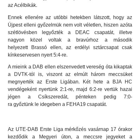
az Acélbikák.
Ennek ellenére az utóbbi hetekben látszott, hogy az
Újpest elleni győzelmük nem volt véletlen, hiszen azóta
szétlövésben legyőzték a DEAC csapatát, illetve
nagyon közel voltak a bravúrhoz a második
helyezett Brassó ellen, az erdélyi sztárcsapat csak
kínkeservesen nyert 5:4-re.
A mieink a DAB ellen elszenvedett vereség óta kikaptak
a DVTK-tól is, viszont az elmúlt három meccsüket
megnyerték az Erste Ligában. Két hete a BJA HC
vendégeként nyertünk 2:1-re, majd 6:2-re vertük hazai
jégen a Csíkszeredát, pénteken pedig 7:0-
ra győztünk le idegeben a FEHA19 csapatát.
Az UTE-DAB Erste Liga mérkőzés vasárnap 17 órakor
kezdődik a Megyeri úton, a meccsre jegyeket a