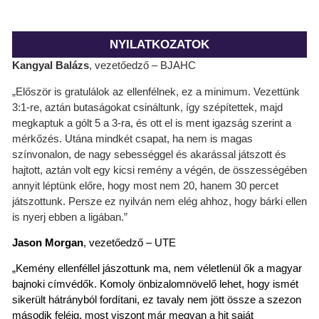
NYILATKOZATOK
Kangyal Balázs
, vezetőedző – BJAHC
„Először is gratulálok az ellenfélnek, ez a minimum. Vezettünk
3:1-re, aztán butaságokat csináltunk, így szépítettek, majd
megkaptuk a gólt 5 a 3-ra, és ott el is ment igazság szerint a
mérkőzés. Utána mindkét csapat, ha nem is magas
színvonalon, de nagy sebességgel és akarással játszott és
hajtott, aztán volt egy kicsi remény a végén, de összességében
annyit léptünk előre, hogy most nem 20, hanem 30 percet
játszottunk. Persze ez nyilván nem elég ahhoz, hogy bárki ellen
is nyerj ebben a ligában.”
Jason Morgan
, vezetőedző – UTE
„Kemény ellenféllel jászottunk ma, nem véletlenül ők a magyar
bajnoki címvédők. Komoly önbizalomnövelő lehet, hogy ismét
sikerült hátrányból fordítani, ez tavaly nem jött össze a szezon
második feléig, most viszont már megvan a hit saját