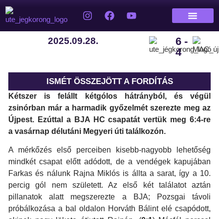
6 -
2025.09.28.
4
ISMÉT ÖSSZEJÖTT A FORDÍTÁS
Kétszer is felállt kétgólos hátrányból, és végül
zsinórban már a harmadik győzelmét szerezte meg az
Újpest. Ezúttal a BJA HC csapatát vertük meg 6:4-re
a
vasárnap délutáni
Megyeri úti találkozón.
A mérkőzés első perceiben kisebb-nagyobb lehetőség
mindkét csapat előtt adódott, de a vendégek kapujában
Farkas és nálunk Rajna Miklós is állta a sarat, így a 10.
percig gól nem született. Az első két találatot aztán
pillanatok alatt megszerezte a BJA; Pozsgai távoli
próbálkozása a bal oldalon Horváth Bálint elé csapódott,