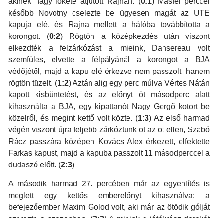
akinek nagy lökete átjutott Rajnán. (
0:1
) Másfél perccel
később Novotny cselezte be ügyesen magát az UTE
kapuja elé, és Rajna mellett a hálóba továbbította a
korongot. (
0:2
) Rögtön a középkezdés után viszont
elkezdték a felzárkózást a mieink, Dansereau volt
szemfüles, elvette a félpályánál a korongot a BJA
védőjétől, majd a kapu elé érkezve nem passzolt, hanem
rögtön tüzelt. (
1:2
) Aztán alig egy perc múlva Vértes Nátán
kapott kisbüntetést, és az előnyt öt másodperc alatt
kihasználta a BJA, egy kipattanót Nagy Gergő kotort be
közelről, és megint kettő volt közte. (
1:3
) Az első harmad
végén viszont újra feljebb zárkóztunk öt az öt ellen, Szabó
Rácz passzára középen Kovács Alex érkezett, elfektette
Farkas kapust, majd a kapuba passzolt 11 másodperccel a
dudaszó előtt. (
2:3
)
A második harmad 27. percében már az egyenlítés is
meglett egy kettős emberelőnyt kihasználva: a
befejezőember Maxim Golod volt, aki már az ötödik gólját