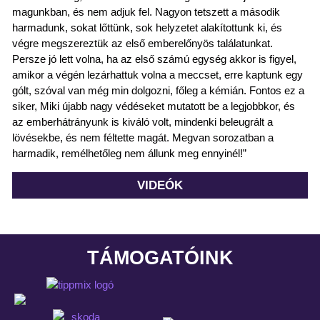
magunkban, és nem adjuk fel. Nagyon tetszett a második
harmadunk, sokat lőttünk, sok helyzetet alakítottunk ki, és
végre megszereztük az első emberelőnyös találatunkat.
Persze jó lett volna, ha az első számú egység akkor is figyel,
amikor a végén lezárhattuk volna a meccset, erre kaptunk egy
gólt, szóval van még min dolgozni, főleg a kémián. Fontos ez a
siker, Miki újabb nagy védéseket mutatott be a legjobbkor, és
az emberhátrányunk is kiváló volt, mindenki beleugrált a
lövésekbe, és nem féltette magát. Megvan sorozatban a
harmadik, remélhetőleg nem állunk meg ennyinél!”
VIDEÓK
TÁMOGATÓINK