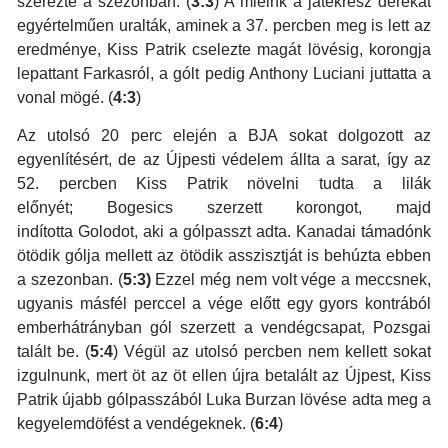
szerezte a szezonban. (
3:3
) A mieink a játékrész derekát
egyértelműen uralták, aminek a 37. percben meg is lett az
eredménye, Kiss Patrik cselezte magát lövésig, korongja
lepattant Farkasról, a gólt pedig Anthony Luciani juttatta a
vonal mögé. (
4:3
)
Az utolsó 20 perc elején a BJA sokat dolgozott az
egyenlítésért, de az Újpesti védelem állta a sarat, így az
52. percben Kiss Patrik növelni tudta a lilák
előnyét; Bogesics szerzett korongot, majd
indította Golodot, aki a gólpasszt adta. Kanadai támadónk
ötödik gólja mellett az ötödik asszisztját is behúzta ebben
a szezonban. (
5:3)
Ezzel még nem volt vége a meccsnek,
ugyanis másfél perccel a vége előtt egy gyors kontrából
emberhátrányban gól szerzett a vendégcsapat, Pozsgai
talált be. (
5:4
) Végül az utolsó percben nem kellett sokat
izgulnunk, mert öt az öt ellen újra betalált az Újpest, Kiss
Patrik újabb gólpasszából Luka Burzan lövése adta meg a
kegyelemdöfést a vendégeknek. (
6:4
)