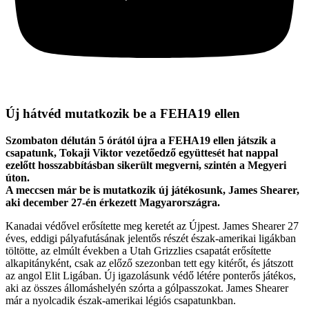
Új hátvéd mutatkozik be a FEHA19 ellen
Szombaton délután 5 órától újra a FEHA19 ellen játszik a
csapatunk, Tokaji Viktor vezetőedző együttesét hat nappal
ezelőtt hosszabbításban sikerült megverni, szintén a Megyeri
úton.
A meccsen már be is mutatkozik új játékosunk, James Shearer,
aki december 27-én érkezett Magyarországra.
Kanadai védővel erősítette meg keretét az Újpest. James Shearer 27
éves, eddigi pályafutásának jelentős részét észak-amerikai ligákban
töltötte, az elmúlt években a Utah Grizzlies csapatát erősítette
alkapitányként, csak az előző szezonban tett egy kitérőt, és játszott
az angol Elit Ligában. Új igazolásunk védő létére ponterős játékos,
aki az összes állomáshelyén szórta a gólpasszokat. James Shearer
már a nyolcadik észak-amerikai légiós csapatunkban.