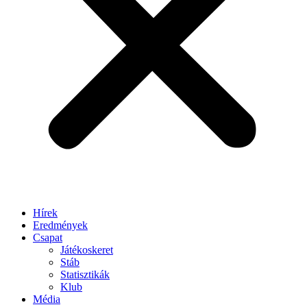
Hírek
Eredmények
Csapat
Játékoskeret
Stáb
Statisztikák
Klub
Média