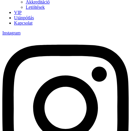
Akkreditáció
Letöltések
VIP
Utánpótlás
Kapcsolat
Instagram