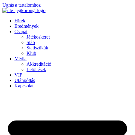
Ugrás a tartalomhoz
Hírek
Eredmények
Csapat
Játékoskeret
Stáb
Statisztikák
Klub
Média
Akkreditáció
Letöltések
VIP
Utánpótlás
Kapcsolat