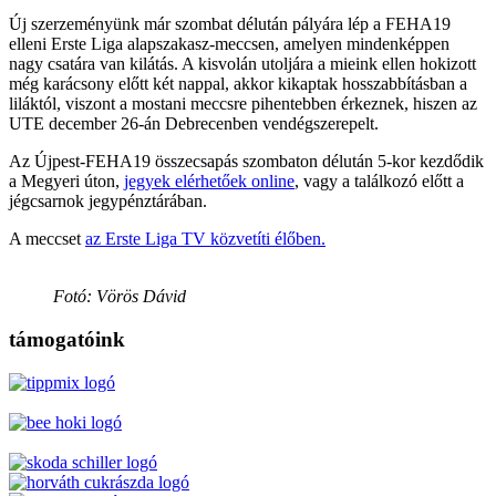
Új szerzeményünk már szombat délután pályára lép a FEHA19
elleni Erste Liga alapszakasz-meccsen, amelyen mindenképpen
nagy csatára van kilátás. A kisvolán utoljára a mieink ellen hokizott
még karácsony előtt két nappal, akkor kikaptak hosszabbításban a
liláktól, viszont a mostani meccsre pihentebben érkeznek, hiszen az
UTE december 26-án Debrecenben vendégszerepelt.
Az Újpest-FEHA19 összecsapás szombaton délután 5-kor kezdődik
a Megyeri úton,
jegyek elérhetőek online
, vagy a találkozó előtt a
jégcsarnok jegypénztárában.
A meccset
az Erste Liga TV közvetíti élőben.
Fotó: Vörös Dávid
támogatóink