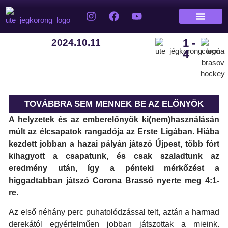
1 -
2024.10.11
4
TOVÁBBRA SEM MENNEK BE AZ ELŐNYÖK
A helyzetek és az emberelőnyök ki(nem)használásán
múlt az élcsapatok rangadója az Erste Ligában. Hiába
kezdett jobban a hazai pályán játszó Újpest, több fórt
kihagyott a csapatunk, és csak szaladtunk az
eredmény után, így a pénteki mérkőzést a
higgadtabban játszó Corona Brassó nyerte meg 4:1-
re.
Az első néhány perc puhatolódzással telt, aztán a harmad
derekától egyértelműen jobban játszottak a mieink.