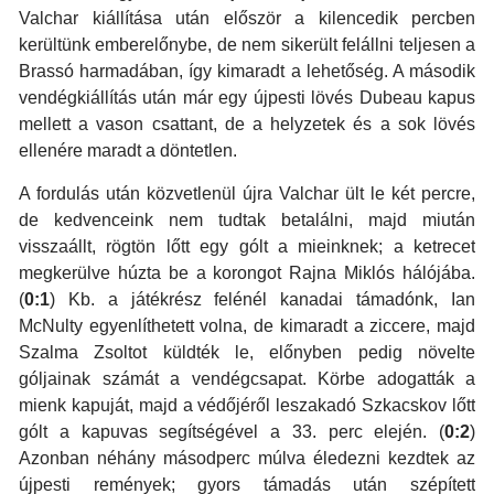
Valchar kiállítása után először a kilencedik percben
kerültünk emberelőnybe, de nem sikerült felállni teljesen a
Brassó harmadában, így kimaradt a lehetőség. A második
vendégkiállítás után már egy újpesti lövés Dubeau kapus
mellett a vason csattant, de a helyzetek és a sok lövés
ellenére maradt a döntetlen.
A fordulás után közvetlenül újra Valchar ült le két percre,
de kedvenceink nem tudtak betalálni, majd miután
visszaállt, rögtön lőtt egy gólt a mieinknek; a ketrecet
megkerülve húzta be a korongot Rajna Miklós hálójába.
(
0:1
) Kb. a játékrész felénél kanadai támadónk, Ian
McNulty egyenlíthetett volna, de kimaradt a ziccere, majd
Szalma Zsoltot küldték le, előnyben pedig növelte
góljainak számát a vendégcsapat. Körbe adogatták a
mienk kapuját, majd a védőjéről leszakadó Szkacskov lőtt
gólt a kapuvas segítségével a 33. perc elején. (
0:2
)
Azonban néhány másodperc múlva éledezni kezdtek az
újpesti remények; gyors támadás után szépített