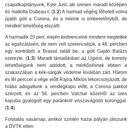
csapatkapitányunk, Kyle Just, aki üresen maradt középen
és mattolta Dubeau-t. (
1:2
) A harmad végéig lőhetett volna
újabb gólt a Corona, és a mieink is emberelőnyből, de
mindkét lehetőség elszállt.
A harmadik 20 perc elején kedvenceink mindent megtettek
az egalizálásért, de nem volt szerencséjük, a 48. percben
egy kontrából a Brassó talált be, a gólt Gajdó Balázs
szerezte. (
1:3
) Maradt támadásban az Újpest, de komoly
lehetőségünk nem adódott, a mérkőzésnek ebben a
szakaszában a kék-sárgák védelme kiválóan zárt. Három
és fél perccel a vége előtt Rajna Miklós lekorcsolyázott, de
hiába adogattunk a vendégkapu előtt, a Corona pakkot
szerzett, és az 58. percben Valchar közelről az üres
kapuba gyalogolt egy palánkról visszavágódó koronggal.
(
1:4
)
Folytatás vasárnap, amikor szintén hazai pályán játszunk
a DVTK ellen.