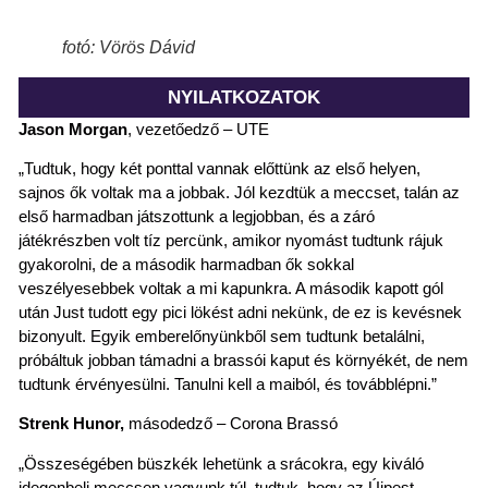
fotó: Vörös Dávid
NYILATKOZATOK
Jason Morgan
, vezetőedző – UTE
„Tudtuk, hogy két ponttal vannak előttünk az első helyen,
sajnos ők voltak ma a jobbak. Jól kezdtük a meccset, talán az
első harmadban játszottunk a legjobban, és a záró
játékrészben volt tíz percünk, amikor nyomást tudtunk rájuk
gyakorolni, de a második harmadban ők sokkal
veszélyesebbek voltak a mi kapunkra. A második kapott gól
után Just tudott egy pici lökést adni nekünk, de ez is kevésnek
bizonyult. Egyik emberelőnyünkből sem tudtunk betalálni,
próbáltuk jobban támadni a brassói kaput és környékét, de nem
tudtunk érvényesülni. Tanulni kell a maiból, és továbblépni.”
Strenk Hunor,
másodedző – Corona Brassó
„Összeségében büszkék lehetünk a srácokra, egy kiváló
idegenbeli meccsen vagyunk túl, tudtuk, hogy az Újpest