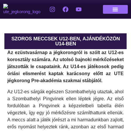
SZOROS MECCSEK U12-BEN, AJÁNDÉKÖZÖN
U14-BEN
Az ezüstvasárnap a jégkorongról is szólt az U12-es
korosztály számára. Az utolsó bajnoki mérkőzéseket
játszották le csapataink. Az U14-es játékosok pedig
óriási elismerést kaptak karácsony előtt az UTE
jégkorong Pre-akadémia szakmai stábjától.
Az U12-es sárgák egészen Szombathelyig utaztak, ahol
a Szombathelyi Pingvinek ellen léptek jégre. Az első
fordulóban a Pingvinek a képzeletbeli tabella élén
végeztek, így egy jó mérkőzésre számíthattunk ellenük.
A meccs alatt a játék jórészt a mi harmadunkban zajlott,
erős nyomást helyeztek ránk, azonban az első harmad