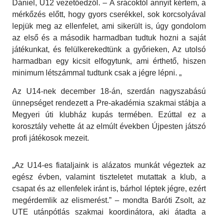
Dániel, U12 vezetőedzől. – A srácoktól annyit kértem, a
mérkőzés előtt, hogy gyors cserékkel, sok korcsolyával
lepjük meg az ellenfelet, ami sikerült is, úgy gondolom
az első és a második harmadban tudtuk hozni a saját
játékunkat, és felülkerekedtünk a győrieken, Az utolsó
harmadban egy kicsit elfogytunk, ami érthető, hiszen
minimum létszámmal tudtunk csak a jégre lépni. „
Az U14-nek december 18-án, szerdán nagyszabású
ünnepséget rendezett a Pre-akadémia szakmai stábja a
Megyeri úti klubház kupás termében. Ezúttal ez a
korosztály vehette át az elmúlt években Újpesten játszó
profi játékosok mezeit.
„Az U14-es fiataljaink is alázatos munkát végeztek az
egész évben, valamint tiszteletet mutattak a klub, a
csapat és az ellenfelek iránt is, bárhol léptek jégre, ezért
megérdemlik az elismerést.” – mondta Baróti Zsolt, az
UTE utánpótlás szakmai koordinátora, aki átadta a