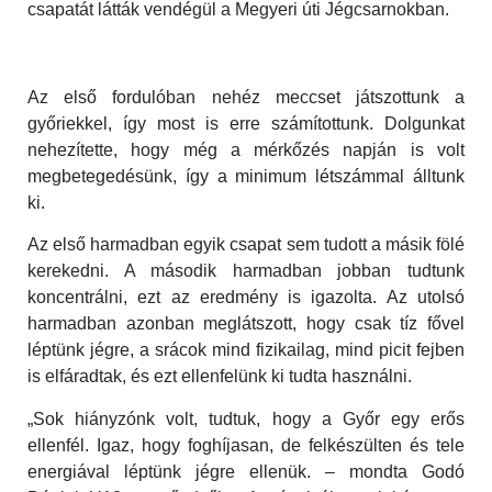
csapatát látták vendégül a Megyeri úti Jégcsarnokban.
Az első fordulóban nehéz meccset játszottunk a
győriekkel, így most is erre számítottunk. Dolgunkat
nehezítette, hogy még a mérkőzés napján is volt
megbetegedésünk, így a minimum létszámmal álltunk
ki.
Az első harmadban egyik csapat sem tudott a másik fölé
kerekedni. A második harmadban jobban tudtunk
koncentrálni, ezt az eredmény is igazolta. Az utolsó
harmadban azonban meglátszott, hogy csak tíz fővel
léptünk jégre, a srácok mind fizikailag, mind picit fejben
is elfáradtak, és ezt ellenfelünk ki tudta használni.
„Sok hiányzónk volt, tudtuk, hogy a Győr egy erős
ellenfél. Igaz, hogy foghíjasan, de felkészülten és tele
energiával léptünk jégre ellenük. – mondta Godó