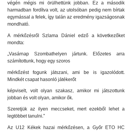
végén mégis mi örülhettünk jobban. Ez a második
harmadban fordítva volt, az utolsóban pedig nem bírtak
egymással a felek, így talán az eredmény igazságosnak
mondható.
A mérkőzésről Szlama Dániel edző a következőket
mondta:
„Vasárnap Szombathelyen jártunk. Előzetes arra
számítottunk, hogy egy szoros
mérkőzést fogunk játszani, ami be is igazolódott.
Mindkét csapat hasonló játékerőt
képviselt, volt olyan szakasz, amikor mi játszottunk
jobban és volt olyan, amikor ők.
Szeretjük az ilyen meccseket, mert ezekből lehet a
legtöbbet tanulni.”
Az U12 Kékek hazai mérkőzésen, a Győr ETO HC