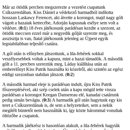
Már az ötödik percben megszerezte a vezetést csapatunk
Csíkszeredában. Kiss Dániel a védekező harmadból indította
hosszan Laskawy Ferencet, aki átvette a korongot, majd nagy gólt
vágott a hazaiak ketrecébe, Adorján kapusnak esélye sem volt a
védésre. (
0:1
) 18 éves játékosunk parádésan kezdte a szezont, az
ötödik meccsen ezzel már a negyedik gólját szerezte meg, és
asszisztja is van, fiatal játékosunk jelenleg az Újpest egyik
legstabilabban teljesítő csatára.
A gól után is előnyben játszottunk, a lila-fehérek sokkal
veszélyesebbek voltak a kapura, mint a hazai támadók. A második
gólt a 11. percben szereztük meg, Láday kiállítása után az
emberelőnyt Kiss Patrik használta ki közelről, aki szintén az egész
eddigi szezonban stabilan játszott. (
0:2
)
A második harmad eleje is parádésan indult, újra Kiss Patrik
főszereplésével, aki szép cselek után a kapu mögül tette vissza
parádésan a korongot Keegan Dansereau elé, kanadai csatárunk
pedig simán bevágta. (
0:3
) A harmadik gól után hagytunk egy kis
teret a Csíkszeredának is, de sem a helyzeteiket, sem a nekik
megítélt büntetőt nem használták ki, így közte hárommal vonultak
öltözőbe a csapatok.
A harmadik játékrész is hasonlóan alakult, a lila-fehérek hagyták