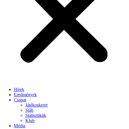
Hírek
Eredmények
Csapat
Játékoskeret
Stáb
Statisztikák
Klub
Média