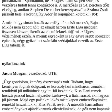
próbálkozni a Sportklubot, de az Újpest hátul szépen szűrt, és
veszélyes tudott lenni kontrákból is. A mérkőzés az 54. percben dőlt
el végleg, amikor Stephen Desrocher keresztpasszába Szalma Zsolt
piszkált bele, a korong így Adorján kapujában kötött ki. (
0:4
)
A mieink így simán hozták az erdélyi túra első meccsét, Rajna
Miklós nem kapott gólt, az elmúlt három Erste Liga meccsen
összesen kétszer sikerült az ellenfeleknek túljárni az Újpest
védelmének eszén. A mieink egyébként is egy egyre szebb sorozatot
építenek, négy győzelmet számláló szériájukkal vezetik az Erste
Liga tabelláját.
nyilatkozatok
Jason Morgan
, vezetőedző, UTE:
„Úgy gondolom, kemény összecsapás volt. Tudtam, hogy
keményen fognak dolgozni, és korcsolyázni mindhárom zónában,
rendkívül jól működnek együtt. Jól kezdtünk, Kiss Dani remek
hosszú passzal hozta helyzetbe Laskawyt, a fiatal srácot, aki nagyon
jól játszott. Majd egy palánkra lökés miatt kapott emberelőnyünket
remekül használtuk ki, Kiss Patrik révén. A második harmadban
emberelőnyöket ajándékoztunk ellenfelünknek, de gólt nem kaptunk