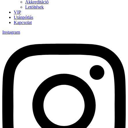
Akkreditáció
Letöltések
VIP
Utánpótlás
Kapcsolat
Instagram