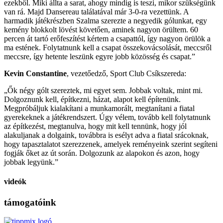
ezekből. Miki állta a sarat, ahogy mindig is teszi, mikor szükségünk
van rá. Majd Dansereau találatával már 3-0-ra vezettünk. A
harmadik játékrészben Szalma szerezte a negyedik gólunkat, egy
kemény blokkolt lövést követően, aminek nagyon örültem. 60
percen át tartó erőfeszítést kértem a csapattól, így nagyon örülök a
ma estének. Folytatnunk kell a csapat összekovácsolását, meccsről
meccsre, így hetente leszünk egyre jobb közösség és csapat.”
Kevin Constantine
, vezetőedző, Sport Club Csíkszereda:
„Ők négy gólt szereztek, mi egyet sem. Jobbak voltak, mint mi.
Dolgoznunk kell, építkezni, házat, alapot kell építenünk.
Megpróbáljuk kialakítani a munkamorált, megtanítani a fiatal
gyerekeknek a játékrendszert. Úgy vélem, tovább kell folytatnunk
az építkezést, megtanulva, hogy mit kell tennünk, hogy jól
alakuljanak a dolgaink, továbbra is esélyt adva a fiatal srácoknak,
hogy tapasztalatot szerezzenek, amelyek reményeink szerint segíteni
fogják őket az út során. Dolgozunk az alapokon és azon, hogy
jobbak legyünk.”
videók
támogatóink