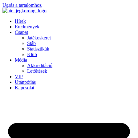
Ugrás a tartalomhoz
Hírek
Eredmények
Csapat
Játékoskeret
Stáb
Statisztikák
Klub
Média
Akkreditáció
Letöltések
VIP
Utánpótlás
Kapcsolat