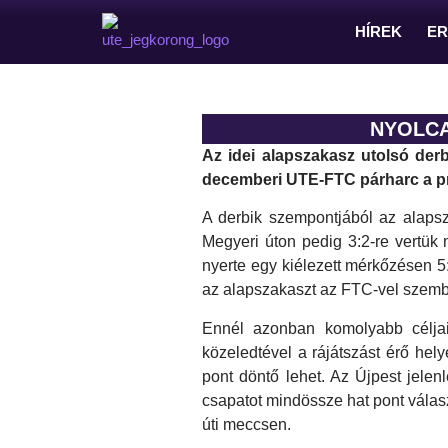
HÍREK
E
NYOLCA
Az idei alapszakasz utolsó der
decemberi UTE-FTC párharc a pr
A derbik szempontjából az alapsz
Megyeri úton pedig 3:2-re vertük
nyerte egy kiélezett mérkőzésen 5:
az alapszakaszt az FTC-vel szembe
Ennél azonban komolyabb célja
közeledtével a rájátszást érő he
pont döntő lehet. Az Újpest jelen
csapatot mindössze hat pont válasz
úti meccsen.