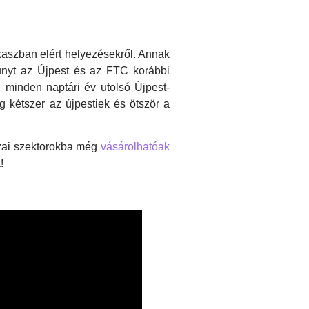
akaszban elért helyezésekről. Annak
unyt az Újpest és az FTC korábbi
i minden naptári év utolsó Újpest-
 kétszer az újpestiek és ötször a
zai szektorokba még
vásárolhatóak
!