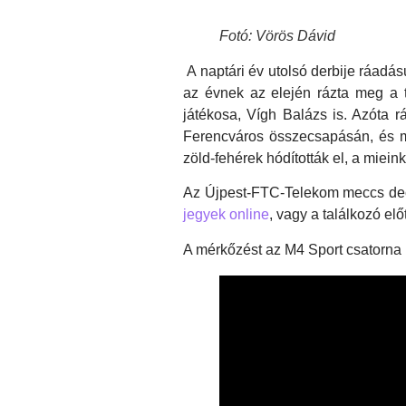
Fotó: Vörös Dávid
A naptári év utolsó derbije ráadás
az évnek az elején rázta meg a 
játékosa, Vígh Balázs is. Azóta r
Ferencváros összecsapásán, és me
zöld-fehérek hódították el, a miein
Az Újpest-FTC-Telekom meccs dec
jegyek online
, vagy a találkozó el
A mérkőzést az M4 Sport csatorna k