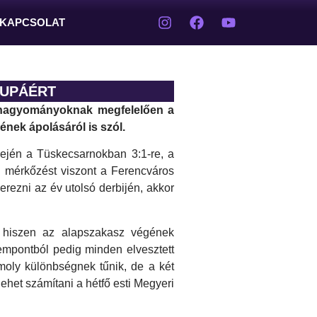
KAPCSOLAT
KUPÁÉRT
 a hagyományoknak megfelelően a
nek ápolásáról is szól.
lején a Tüskecsarnokban 3:1-re, a
i mérkőzést viszont a Ferencváros
erezni az év utolsó derbijén, akkor
 hiszen az alapszakasz végének
empontból pedig minden elvesztett
omoly különbségnek tűnik, de a két
ehet számítani a hétfő esti Megyeri