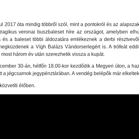
ul 2017 óta mindig többről szól, mint a pontokról és az alapsz
tragikus veronai buszbaleset híre az országot, amelyben elh
á és a baleset többi áldozatára emlékeznek a derbi résztvevő
gküzdenek a Vígh Balázs Vándorserlegért is. A trófeát eddig
k most három év után szerezhetik vissza a kupát.
ember 30-án, hétfőn 18.00-kor kezdődik a Megyeri úton, a ha
őtt a jégcsarnok jegypénztárában. A vendég belépők már elkeltek
özvetíti élőben.