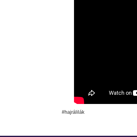
#hajrálilák