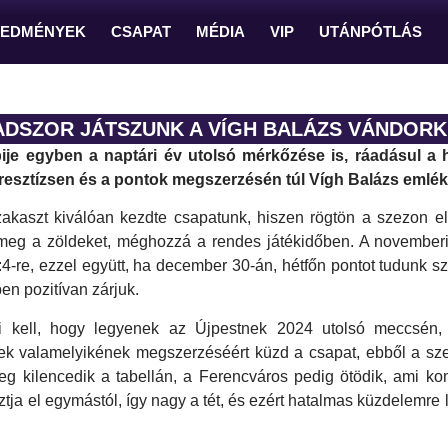
REDMÉNYEK
CSAPAT
MÉDIA
VIP
UTÁNPÓTLÁS
DSZOR JÁTSZUNK A VÍGH BALÁZS VÁNDOR
bije egyben a naptári év utolsó mérkőzése is, ráadásul
esztízsen és a pontok megszerzésén túl Vígh Balázs emléké
akaszt kiválóan kezdte csapatunk, hiszen rögtön a szezon e
 meg a zöldeket, méghozzá a rendes játékidőben. A november
4-re, ezzel együtt, ha december 30-án, hétfőn pontot tudunk sz
n pozitívan zárjuk.
i kell, hogy legyenek az Újpestnek 2024 utolsó meccsén,
lyek valamelyikének megszerzéséért küzd a csapat, ebből a sz
leg kilencedik a tabellán, a Ferencváros pedig ötödik, ami k
tja el egymástól, így nagy a tét, és ezért hatalmas küzdelemre l