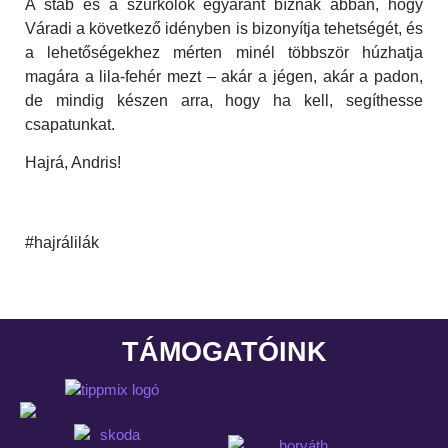
A stáb és a szurkolók egyaránt bíznak abban, hogy
Váradi a következő idényben is bizonyítja tehetségét, és
a lehetőségekhez mérten minél többször húzhatja
magára a lila-fehér mezt – akár a jégen, akár a padon,
de mindig készen arra, hogy ha kell, segíthesse
csapatunkat.
Hajrá, Andris!
#hajrálilák
TÁMOGATÓINK