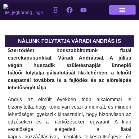
NÁLUNK FOLYTATJA VÁRADI ANDRÁS IS
Szerződést
hosszabbított
unk
fiatal
cserekapus
unkkal,
Váradi Andrással. A július
végén
huszadik
születésnapját ünneplő
hálóőr
folytatja pályafutását
lila-fehér
ben
,
a felnőtt
csapatnál
továbbra is a fejlődés és az előrelépés
lehetőségét látja
.
Andris az elmúlt években több alkalommal is
bizonyította, hogy komolyan veszi a munkát, és minden
lehetőséget igyekszik kihasználni, hogy bizonyítson az
edzéseken és a mérkőzéseken egyaránt. A klub
vezetősége elégedett a fiatal
kapus hozzáállásával, mentális felkészültségével és