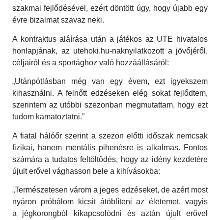
szakmai fejlődésével, ezért döntött úgy, hogy újabb egy
évre bizalmat szavaz neki.
A kontraktus aláírása után a játékos az UTE hivatalos
honlapjának, az utehoki.hu-naknyilatkozott a jövőjéről,
céljairól és a sportághoz való hozzáállásáról:
„Utánpótlásban még van egy évem, ezt igyekszem
kihasználni. A felnőtt edzéseken elég sokat fejlődtem,
szerintem az utóbbi szezonban megmutattam, hogy ezt
tudom kamatoztatni.”
A fiatal hálóőr szerint a szezon előtti időszak nemcsak
fizikai, hanem mentális pihenésre is alkalmas. Fontos
számára a tudatos feltöltődés, hogy az idény kezdetére
újult erővel vághasson bele a kihívásokba:
„Természetesen várom a jeges edzéseket, de azért most
nyáron próbálom kicsit átöblíteni az életemet, vagyis
a jégkorongból kikapcsolódni és aztán újult erővel