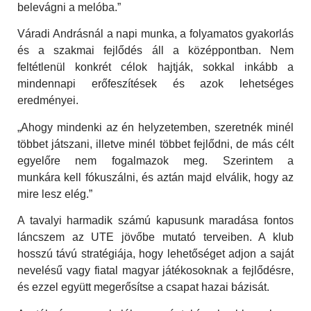
belevágni a melóba.”
Váradi Andrásnál a napi munka, a folyamatos gyakorlás
és a szakmai fejlődés áll a középpontban. Nem
feltétlenül konkrét célok hajtják, sokkal inkább a
mindennapi erőfeszítések és azok lehetséges
eredményei.
„Ahogy mindenki az én helyzetemben, szeretnék minél
többet játszani, illetve minél többet fejlődni, de más célt
egyelőre nem fogalmazok meg. Szerintem a
munkára kell fókuszálni, és aztán majd elválik, hogy az
mire lesz elég.”
A tavalyi harmadik számú kapusunk maradása fontos
láncszem az UTE jövőbe mutató terveiben. A klub
hosszú távú stratégiája, hogy lehetőséget adjon a saját
nevelésű vagy fiatal magyar játékosoknak a fejlődésre,
és ezzel együtt megerősítse a csapat hazai bázisát.