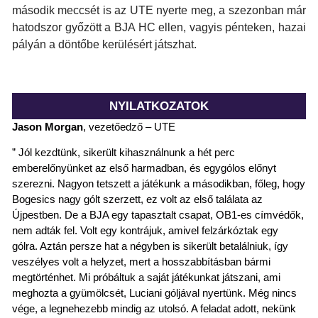
második meccsét is az UTE nyerte meg, a szezonban már
hatodszor győzött a BJA HC ellen, vagyis pénteken, hazai
pályán a döntőbe kerülésért játszhat.
NYILATKOZATOK
Jason Morgan
,
vezetőedző – UTE
” Jól kezdtünk, sikerült kihasználnunk a hét perc
emberelőnyünket az első harmadban, és egygólos előnyt
szerezni. Nagyon tetszett a játékunk a másodikban
, főleg, hogy
Bogesics
nagy gólt szerzett, ez volt az első találata az
Újpestben.
De a BJA egy tapasztalt csapat, OB1
-es
címvédők,
nem adták fel. Volt egy kontrájuk, amivel felzárkóztak egy
gólra. Aztán persze
hat a négyben is
sikerült betalálni
uk, így
veszélyes volt a helyzet, mert a
hosszabbításban bármi
megtörténhet. Mi próbáltuk a saját játékunkat játszani, ami
meghozta a gyümölcsét,
Luciani
góljával nyertünk. Még nincs
vége, a legnehezebb mindig az utolsó. A feladat
adott,
nekünk