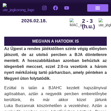
2 - 3
2026.02.18.
(h.u.)
MEGVAN A HATODIK IS
Az Újpest a rendes játékidőben szinte végig előnyben
játszott, de az utolsó percben a BJA döntetlenre
mentett. A hosszabbításban azonban behúztuk az
idegenbeli meccset, ezzel 2:0-ra vezetünk a három
nyert mérkőzésig tartó párharcban, amely pénteken a
Megyeri úton folytatódik.
Ezúttal is talán a BJAHC kezdett hajszálnyival
agilisabban, aztán a negyedik percben emberelőnybe
kerültünk, és már akkor közel jártunk
Luka Burzannak köszönhetően a vezetéshez. Aztán a