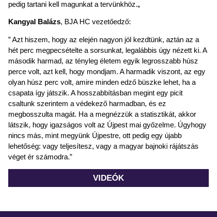
pedig tartani kell magunkat a tervünkhöz.
„
Kangyal
Balázs
, BJA HC vezetőedző:
” Azt hiszem, hogy az elején nagyon jól kezdtünk, aztán az a
hét perc
megpecsételte a sorsunkat, legalábbis úgy nézett ki. A
második harmad, az tényleg életem egyik legrosszabb húsz
perce volt, azt kell, hogy mondjam. A harmadik
viszont
, az egy
olyan húsz perc volt, amire minden edző büszke
lehet
, ha a
csapata így játszik. A hosszabbításban megint egy picit
csaltunk szerintem a védekező harmadban, és ez
megbosszulta magát. Ha
a megnézzük a statisztikát, akkor
látszik,
hogy igazságos volt az Újpest mai győzelme. Úgyhogy
nincs más, mint megyünk Újpestre, ott pedig egy újabb
lehetőség: vagy teljesítesz, vagy a magyar bajnoki rájátszás
véget ér számodra.
”
VIDEÓK