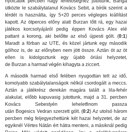
nyolcadik percben nagy lehetőséghez jutottunk, Banga
ütközte le szabálytalanul Kovács Sebit, a bírók szerint a
térdét is használta, így 5+20 perces végleges kiállítást
kapott. Az ötperces előny alatt Burzan lőtt rá, egy hazai
játékos korcsolyájáról pedig éppen Kovács Alex elé
pattant a korong, aki belőtte az első újpesti gólt. (
0:1
)
Maradt a fórban az UTE, és közel jártunk egy második
gólhoz is, de az előnyben nem jött össze. Aztán öt az öt
ellen is kidolgoztunk egy újabb óriási helyzetet,
de Burzan a harmad végén kihagyta a ziccert.
A második harmad első felében nyugodtan telt az idő,
komolyabb szabálytalanságok nélkül csordogált a meccs.
Aztán a játékrész derekán magára talált a lila-fehér
alakulat, előbb kapuvasig jutottunk, majd a 31. percben
Kovács Sebestyén leheletfinom passza
után Bogesics Vedran szerzett gólt. (
0:2
) Az utolsó három
percben még feljegyezhettünk két hazai helyzetet, de az
egyiknél Vértes Nátán ért hátra menteni, a másiknál pedig