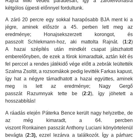
Rajna Miki védett parádésan, így a zárófelvonásra
kétgólos újpesti előnnyel fordultunk.
A záró 20 percre egy sokkal harapósabb BJA ment ki a
jégre, aminek először a 45. perben lett meg az
eredménye; Honajsekszerzett korongot, és
passzolt Schlekmann-hoz, aki mattolta Rajnát. (
1:2
)
A hazai szépítés után mindkét csapat játszhatott
emberelőnyben, de ezek a fórok kimaradtak, aztán két és
fel perccel a rendes játékidő vége előtt a zebrák leültették
Szalma Zsoltit, a rozsomákok pedig levitték Farkas kapust,
így hat a négyre támadhatott a hazai együttes, aminek
meg is lett az eredménye; Nagy Gergő
passzát Razumnyak tette be (
2:2
), így jöhetett a
hosszabbítás!
A ráadás elején Páterka Bence került nagy helyzetbe, de
az még kimaradt, a 64. percben
viszont Ronkainen passzát Anthony Luciani könyörtelenül
bevágta (
2:3),
ezzel lezárva a találkozót. Így a párharc