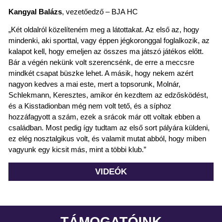
Kangyal
Balázs
, vezetőedző – BJA HC
„Két oldalról közelíteném meg a látottakat. Az első az, hogy
mindenki, aki sporttal, vagy éppen jégkoronggal foglalkozik, az
kalapot kell, hogy emeljen az összes ma játszó játékos előtt.
Bár a végén nekünk volt szerencsénk, de erre a meccsre
mindkét csapat büszke lehet. A másik, hogy nekem azért
nagyon kedves a mai este, mert a topsorunk, Molnár,
Schlekmann, Keresztes, amikor én kezdtem az edzősködést,
és a Kisstadionban még nem volt tető, és a síphoz
hozzáfagyott a szám, ezek a srácok már ott voltak ebben a
családban. Most pedig így tudtam az első sort pályára küldeni,
ez elég nosztalgikus volt, és valamit mutat abból, hogy miben
vagyunk egy kicsit más, mint a többi klub.”
VIDEÓK
TÁMOGATÓINK