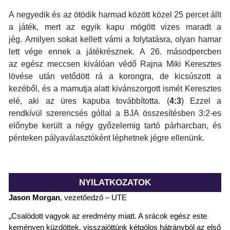
A negyedik és az ötödik harmad között közel 25 percet állt
a játék, mert az egyik kapu mögött vizes maradt a
jég. Amilyen sokat kellett várni a folytatásra, olyan hamar
lett vége ennek a játékrésznek. A 26. másodpercben
az egész meccsen kiválóan védő Rajna Miki Keresztes
lövése után vetődött rá a korongra, de kicsúszott a
kezéből, és a mamutja alatt kivánszorgott ismét Keresztes
elé, aki az üres kapuba továbbította. (
4:3
) Ezzel a
rendkívül szerencsés góllal a BJA összesítésben 3:2-es
előnybe került a négy győzelemig tartó párharcban, és
pénteken pályaválasztóként léphetnek jégre ellenünk.
NYILATKOZATOK
Jason
Morgan
, vezetőedző – UTE
„Csalódott vagyok az eredmény miatt. A srácok egész este
keményen küzdöttek, visszajöttünk kétgólos hátrányból az első