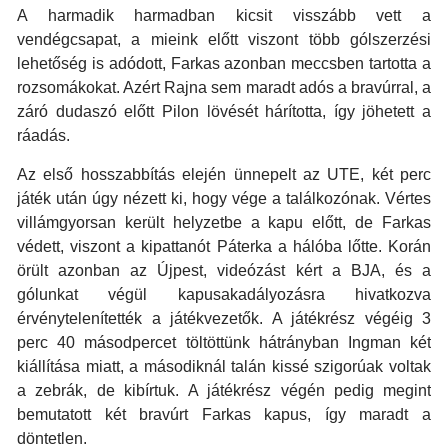
A harmadik harmadban kicsit visszább vett a
vendégcsapat, a mieink előtt viszont több gólszerzési
lehetőség is adódott, Farkas azonban meccsben tartotta a
rozsomákokat. Azért Rajna sem maradt adós a bravúrral, a
záró dudaszó előtt Pilon lövését hárította, így jöhetett a
ráadás.
Az első hosszabbítás elején ünnepelt az UTE, két perc
játék után úgy nézett ki, hogy vége a találkozónak. Vértes
villámgyorsan került helyzetbe a kapu előtt, de Farkas
védett, viszont a kipattanót Páterka a hálóba lőtte. Korán
örült azonban az Újpest, videózást kért a BJA, és a
gólunkat végül kapusakadályozásra hivatkozva
érvénytelenítették a játékvezetők. A játékrész végéig 3
perc 40 másodpercet töltöttünk hátrányban Ingman két
kiállítása miatt, a másodiknál talán kissé szigorúak voltak
a zebrák, de kibírtuk. A játékrész végén pedig megint
bemutatott két bravúrt Farkas kapus, így maradt a
döntetlen.