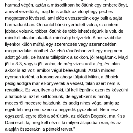
harmad végén, aztán a másodikban belőttünk egy emberelőnyt,
amivel vezettünk, majd le is adtuk az előnyt egy peches
megpattanó lövéssel, ami előtt elvesztettünk egy bulit a saját
harmadunkban. Onnantól bárki nyerhetett volna, szerintem
jobbak voltunk, többet lőttünk és több lehetőségünk is volt, de
mindkét oldalon akadtak minőségi helyzetek. A hosszabbítás
ilyenkor külön műfaj, egy szerencsés vagy szerencsétlen
megmozdulás dönthet. Az első ráadásban volt egy meg nem
adott gólunk, de hamar túlléptünk a sokkon, jól reagáltunk. Majd
jött a 3-3, vagyis jött volna, de még vizes volt a jég, és talán
akkor is az volt, amikor végül belevágtunk. Aztán minden
gyorsan történt, a korong valahogy túljutott Mikin, a többiek
pedig addigra már elkönyvelték a védést, talán azért nem is
reagáltak. Ez van, ilyen a hoki, túl kell lépnünk ezen és készülni
a hatodikra, azt el kell lopnunk, de egyébként is mindig
meccsről meccsre haladunk, és addig nincs vége, amíg az
egyik fél meg nem szerzi a negyedik győzelmet. Nem lesz
egyszerű, egyre több a sérültünk, az előzőn Bogesic, ma Kiss
Dani esett ki, meg kell nézni, ki milyen állapotban van, és az
alapján összerakni a pénteki tervet.”