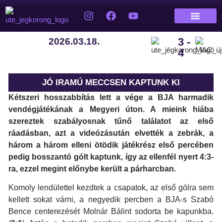
3 -
2026.03.18.
4
JÓ IRAMÚ MECCSEN KAPTUNK KI
Kétszeri hosszabbítás lett a vége a BJA harmadik
vendégjátékának a Megyeri úton. A mieink hiába
szereztek szabályosnak tűnő
találatot
az első
ráadásban
, azt a
videózás
után elvették a zebrák, a
három a három elleni ötödik játékrész első percében
pedig bosszantó gólt kaptunk, így az ellenfél
nyert 4:3-
ra, ezzel megint előnybe került a párharcban.
Komoly lendülettel kezdtek a csapatok, az első gólra sem
kellett sokat várni, a negyedik percben a BJA-s Szabó
Bence centerezését Molnár Bálint sodorta be kapunkba.