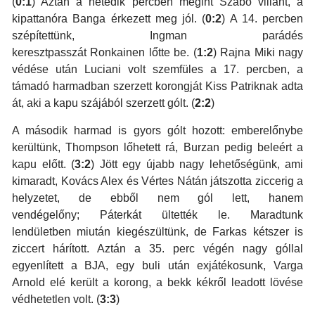
(
0:1
) Aztán a hetedik percben megint Szabó villant, a
kipattanóra Banga érkezett meg jól. (
0:2
) A 14. percben
szépítettünk, Ingman parádés
keresztpasszát Ronkainen lőtte be. (
1:2
) Rajna Miki nagy
védése után Luciani volt szemfüles a 17. percben, a
támadó harmadban szerzett korongját Kiss Patriknak adta
át, aki a kapu szájából szerzett gólt. (
2:2
)
A második harmad is gyors gólt hozott: emberelőnybe
kerültünk, Thompson lőhetett rá, Burzan pedig beleért a
kapu előtt. (
3:2
) Jött egy újabb nagy lehetőségünk, ami
kimaradt, Kovács Alex és Vértes Nátán játszotta ziccerig a
helyzetet, de ebből nem gól lett, hanem
vendégelőny; Páterkát ültették le. Maradtunk
lendületben miután kiegészültünk, de Farkas kétszer is
ziccert hárított. Aztán a 35. perc végén nagy góllal
egyenlített a BJA, egy buli után exjátékosunk, Varga
Arnold elé került a korong, a bekk kékről leadott lövése
védhetetlen volt. (
3:3
)