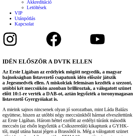
Akkreditáció
Letöltések
VIP
Utánpótlás
Kapcsolat
IDÉN ELŐSZÖR A DVTK ELLEN
Az Erste Ligában az erdélyiek mögött negyedik, a magyar
bajnokságban listavezető csapatunk idén először játszik
a
J
egesmedvék ellen. A miskolciak felemásan kezdték a szezont,
utóbbi két meccsükön azonban brillíroztak, a válogatott szünet
előtt 10:1-re verték a DAB-ot, aztán legyőzték a toronymagasan
listavezető
Gyergyóiakat
is
.
A mieink sajnos nincsenek olyan jó sorozatban, mint Láda Balázs
együttese, hiszen az utóbbi négy meccsünkből hármat elveszítettünk
az Erste Ligában. Három héttel ezelőtt az erdélyi túránk második
meccsén (az elsőn legyőztük a Csíkszeredát) kikaptunk a GYHK-
tól, majd utána hazai jégen a Brassótól is. Még a válogatott szünet