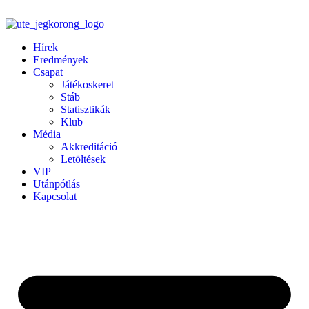
Hírek
Eredmények
Csapat
Játékoskeret
Stáb
Statisztikák
Klub
Média
Akkreditáció
Letöltések
VIP
Utánpótlás
Kapcsolat