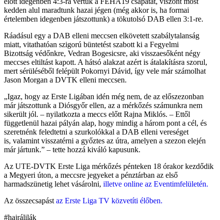
előtt idegenben 4:3-ra vertük a FEHA19 csapatát, viszont most
kedden alul maradtunk hazai jégen (még akkor is, ha formai
értelemben idegenben játszottunk) a tökutolsó DAB ellen 3:1-re.
Ráadásul egy a DAB elleni meccsen elkövetett szabálytalanság
miatt, vitathatóan szigorú büntetést szabott ki a Fegyelmi
Bizottság védőnkre, Vedran Bogesicsre, aki visszaesőként négy
meccses eltiltást kapott. A hátsó alakzat azért is átalakításra szorul,
mert sérüléséből felépült Pokornyi Dávid, így vele már számolhat
Jason Morgan a DVTK elleni meccsen.
„Igaz, hogy az Erste Ligában idén még nem, de az előszezonban
már játszottunk a Diósgyőr ellen, az a mérkőzés számunkra nem
sikerült jól. – nyilatkozta a meccs előtt Rajna Miklós. – Ettől
függetlenül hazai pályán alap, hogy mindig a három pont a cél, és
szeretnénk feledtetni a szurkolókkal a DAB elleni vereséget
is, valamint visszatérni a győztes az útra, amelyen a szezon elején
már jártunk.” – tette hozzá kiváló kapusunk.
Az UTE-DVTK Erste Liga mérkőzés pénteken 18 órakor kezdődik
a Megyeri úton, a meccsre jegyeket a pénztárban az első
harmadszünetig lehet vásárolni,
illetve online az Eventimfelületén.
Az összecsapást
az Erste Liga TV közvetíti élőben.
#hajrálilák