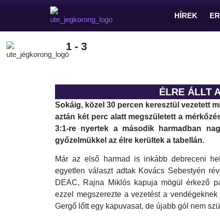
HÍREK
E
1 - 3
ÉLRE ÁLLT 
Sokáig, közel 30 percen keresztül vezetett 
aztán két perc alatt megszületett a mérkőzé
3:1-re nyertek a második harmadban nag
győzelmükkel az élre kerültek a tabellán.
Már az első harmad is inkább debreceni hely
egyetlen választ adtak Kovács Sebestyén rév
DEAC, Rajna Miklós kapuja mögül érkező pass
ezzel megszerezte a vezetést a vendégeknek 
Gergő lőtt egy kapuvasat, de újabb gól nem szü