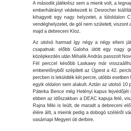
A második játékrész sem a mienk volt, a legnag
emberhátrányt védekezett ki Desrocher kiállítá
kihagyott egy nagy helyzetet, a túloldalon Cu
vendéghelyzetet, de gól nem született, viszont 
majd a debreceni Kloz.
Az utolsó harmad így négy a négy elleni ját
csapatnak: előbb Galoha ütött egy nagy gól
középkezdés után Mihalik András passzolt Novot
Fél perccel később Laskawy már visszaállhat
emberelőnyből szépített az Újpest a 42. percb
percben is leküldték két percre, utóbbi esetben
egyik oldalon sem alakult. Aztán az utolsó 10 
Páterka Bence még Hetényi kapus fejvédőjét is 
ebben az időszakban a DEAC kapuja felé, visz
Rajna Miki is leült, de maradt a debreceni el
élére állt, a mieink pedig a dobogó széléről v
vasárnapi Megyeri úti derbire.