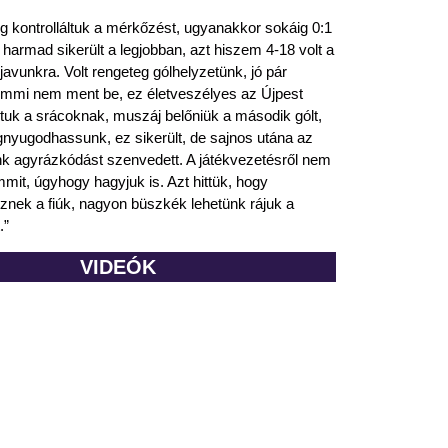
g kontrolláltuk a mérkőzést, ugyanakkor sokáig 0:1
 harmad sikerült a legjobban, azt hiszem 4-18 volt a
javunkra. Volt rengeteg gólhelyzetünk, jó pár
mmi nem ment be, ez életveszélyes az Újpest
dtuk a srácoknak, muszáj belőniük a második gólt,
gnyugodhassunk, ez sikerült, de sajnos utána az
nk agyrázkódást szenvedett. A játékvezetésről nem
it, úgyhogy hagyjuk is. Azt hittük, hogy
sznek a fiúk, nagyon büszkék lehetünk rájuk a
.”
VIDEÓK