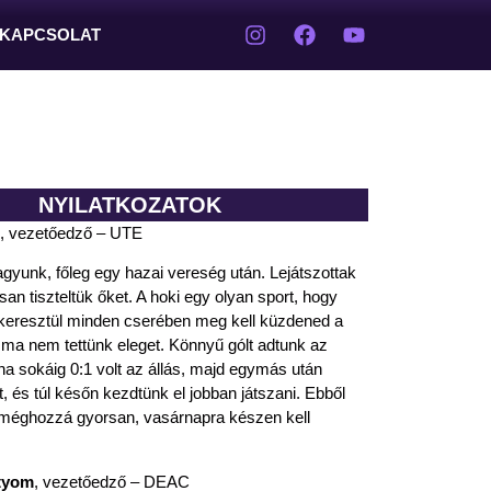
KAPCSOLAT
NYILATKOZATOK
, vezetőedző – UTE
gyunk, főleg egy hazai vereség után. Lejátszottak
san tiszteltük őket. A hoki egy olyan sport, hogy
keresztül minden cserében meg kell küzdened a
 ma nem tettünk eleget. Könnyű gólt adtunk az
ána sokáig 0:1 volt az állás, majd egymás után
t, és túl későn kezdtünk el jobban játszani. Ebből
, méghozzá gyorsan, vasárnapra készen kell
rtyom
, vezetőedző – DEAC