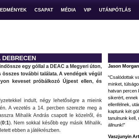
REDMÉNYEK
CSAPAT
MÉDIA
VIP
UTÁNPÓTLÁS
A DEBRECEN
Jason Morgan
mindössze egy góllal a DEAC a Megyeri úton,
s összes további találata. A vendégek végül
“Csalódottak va
yon keveset próbálkozó Újpest ellen, és
minket, túlságo
hatvan percen 
sikerért, ennek
zetekkel indult, négy lehetőségre a mieink
ellenfélnek, ut
én. A vezetés a 14. percben szerezte meg a
kaptunk két gól
zra Mihalik András csapott le közelről, és
tanulnunk kell
(
0:1
). Nem sokkal később egy másik Mihalik,
állnunk!”
letett ebben a játékrészben.
Vaszjunyin A