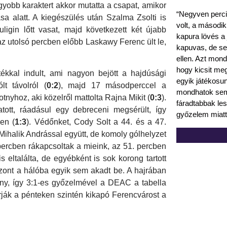
yobb karaktert akkor mutatta a csapat, amikor
“Negyven perci
sa alatt. A kiegészülés után Szalma Zsolti is
volt, a második
ligin lőtt vasat, majd következett két újabb
kapura lövés a 
az utolsó percben előbb Laskawy Ferenc ült le,
kapuvas, de se
ellen. Azt mon
hogy kicsit me
ékkal indult, ami nagyon bejött a hajdúsági
egyik játékosu
t távolról (
0:2
), majd 17 másodperccel a
mondhatok semm
nyhoz, aki közelről mattolta Rajna Mikit (
0:3
).
fáradtabbak le
ott, ráadásul egy debreceni megsérült, így
győzelem miatt
en (
1:3
). Védőnket, Cody Solt a 44. és a 47.
 Mihalik Andrással együtt, de komoly gólhelyzet
percben rákapcsoltak a mieink, az 51. percben
eltalálta, de egyébként is sok korong tartott
ont a hálóba egyik sem akadt be. A hajrában
őny, így 3:1-es győzelmével a DEAC a tabella
árják a pénteken szintén kikapó Ferencvárost a