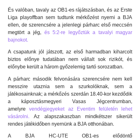
És valóban, tavaly az OB1-es rájátszásban, és az Erste
Liga playoffban sem tudtunk mérkőzést nyerni a BJA
ellen, de szerencsére a jelenlegi párharc első meccsén
megtört a jég,
és 5:2-re legyőztük a tavalyi magyar
bajnokot.
A csapatunk jól játszott, az első harmadban kiharcolt
biztos előnye tudatában nem vállalt sok rizikót, és
előnybe került a három győzelemig tartó sorozatban.
A párharc második felvonására szerencsére nem kell
messzire utaznia sem a szurkolóknak, sem a
játékosainknak; a mérkőzés szerdán 18.40-kor kezdődik
a káposztásmegyeri Vasas Jégcentrumban,
amelyre
vendégjegyeket az Eventim felületén lehet
vásárolni.
Az alapszakaszban mindkétszer sikerült
rendes játékidőben nyernünk a BJA otthonában.
A BJA HC-UTE OB1-es elődöntő