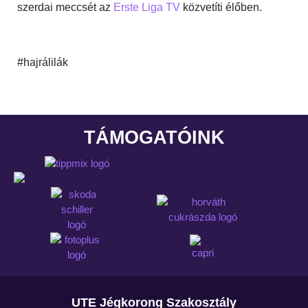
szerdai meccsét az
Erste Liga TV
közvetíti élőben.
#hajrálilák
TÁMOGATÓINK
UTE Jégkorong Szakosztály