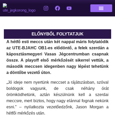
ELŐNYBŐL FOLYTATJUK
A hétfő esti meccs után két nappal máris folytatódik
az UTE-BJAHC OB1-es elődöntő, a felek
szerdán
a
káposztásmegyeri Vasas Jégcentrumban csapnak
össze. A
playoff
első mérkőzését sikerrel vettük, a
második meccsen idegenben nagy lépést tehetünk
a döntőbe vezető úton.
„Jó ideje nem nyertünk meccset a rájátszásban, szóval
boldogok vagyunk, de csak néhány órát
örömködhetünk, aztán készülnünk kell a szerdai
meccsre, mert biztos, hogy nagy elánnal fognak nekünk
esni.” – nyilatkozta vezetőedzőnk, Jason Morgan a
hétfői mérkőzés után.