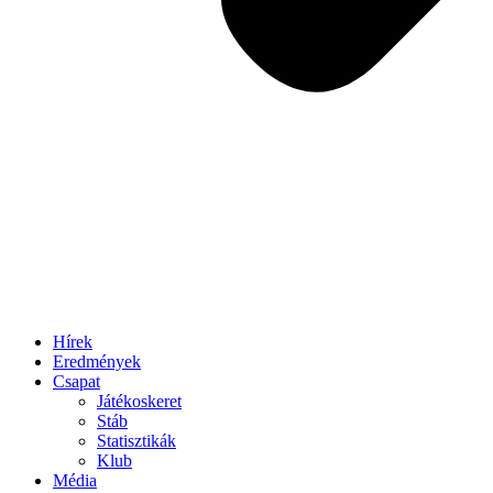
Hírek
Eredmények
Csapat
Játékoskeret
Stáb
Statisztikák
Klub
Média