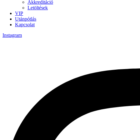
Akkreditáció
Letöltések
VIP
Utánpótlás
Kapcsolat
Instagram