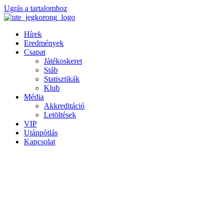
Ugrás a tartalomhoz
Hírek
Eredmények
Csapat
Játékoskeret
Stáb
Statisztikák
Klub
Média
Akkreditáció
Letöltések
VIP
Utánpótlás
Kapcsolat